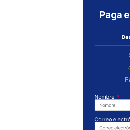
Paga el
Des
F
Nombre
Correo electr