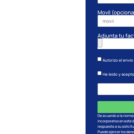
Movil (opciona
Adjunta tu fac
Autorizo el envío
He leido y acepto
De acuerdo a la norma
incorporatos en este 
respuesta a su solicit
Puede ejercer los dere