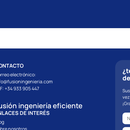
ONTACTO
¿t
rreo electrónico:
de
fo@fusioningenieria.com
F: +34 933 905 447
Sus
vez
¡Gr
usión ingeniería eficiente
NLACES DE INTERÉS
og
bre nosotros