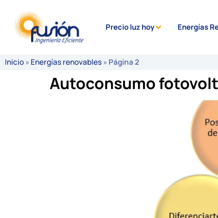
Precio luz hoy
Energías R
Inicio
»
Energías renovables
»
Página 2
Autoconsumo fotovolta